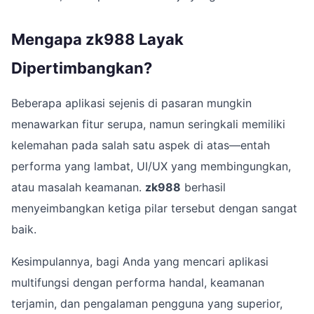
Mengapa zk988 Layak
Dipertimbangkan?
Beberapa aplikasi sejenis di pasaran mungkin
menawarkan fitur serupa, namun seringkali memiliki
kelemahan pada salah satu aspek di atas—entah
performa yang lambat, UI/UX yang membingungkan,
atau masalah keamanan.
zk988
berhasil
menyeimbangkan ketiga pilar tersebut dengan sangat
baik.
Kesimpulannya, bagi Anda yang mencari aplikasi
multifungsi dengan performa handal, keamanan
terjamin, dan pengalaman pengguna yang superior,