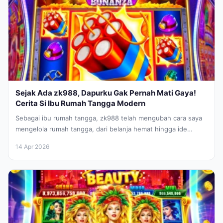
Sejak Ada zk988, Dapurku Gak Pernah Mati Gaya!
Cerita Si Ibu Rumah Tangga Modern
Sebagai ibu rumah tangga, zk988 telah mengubah cara saya
mengelola rumah tangga, dari belanja hemat hingga ide
masakan baru. Hidup...
14 Apr 2026