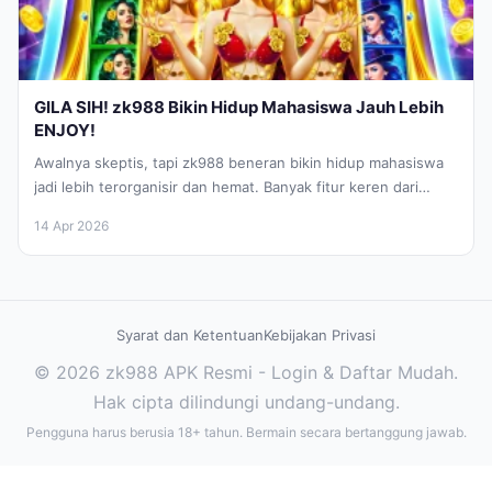
GILA SIH! zk988 Bikin Hidup Mahasiswa Jauh Lebih
ENJOY!
Awalnya skeptis, tapi zk988 beneran bikin hidup mahasiswa
jadi lebih terorganisir dan hemat. Banyak fitur keren dari
reminder tugas sampai...
14 Apr 2026
Syarat dan Ketentuan
Kebijakan Privasi
© 2026 zk988 APK Resmi - Login & Daftar Mudah.
Hak cipta dilindungi undang-undang.
Pengguna harus berusia 18+ tahun. Bermain secara bertanggung jawab.