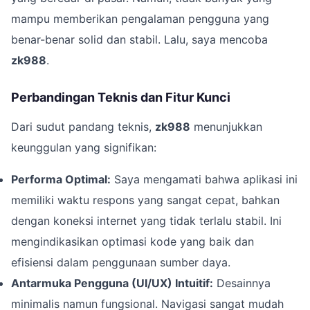
mampu memberikan pengalaman pengguna yang
benar-benar solid dan stabil. Lalu, saya mencoba
zk988
.
Perbandingan Teknis dan Fitur Kunci
Dari sudut pandang teknis,
zk988
menunjukkan
keunggulan yang signifikan:
Performa Optimal:
Saya mengamati bahwa aplikasi ini
memiliki waktu respons yang sangat cepat, bahkan
dengan koneksi internet yang tidak terlalu stabil. Ini
mengindikasikan optimasi kode yang baik dan
efisiensi dalam penggunaan sumber daya.
Antarmuka Pengguna (UI/UX) Intuitif:
Desainnya
minimalis namun fungsional. Navigasi sangat mudah