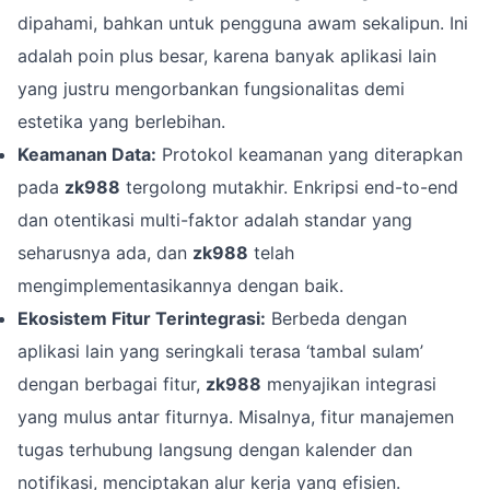
dipahami, bahkan untuk pengguna awam sekalipun. Ini
adalah poin plus besar, karena banyak aplikasi lain
yang justru mengorbankan fungsionalitas demi
estetika yang berlebihan.
Keamanan Data:
Protokol keamanan yang diterapkan
pada
zk988
tergolong mutakhir. Enkripsi end-to-end
dan otentikasi multi-faktor adalah standar yang
seharusnya ada, dan
zk988
telah
mengimplementasikannya dengan baik.
Ekosistem Fitur Terintegrasi:
Berbeda dengan
aplikasi lain yang seringkali terasa ‘tambal sulam’
dengan berbagai fitur,
zk988
menyajikan integrasi
yang mulus antar fiturnya. Misalnya, fitur manajemen
tugas terhubung langsung dengan kalender dan
notifikasi, menciptakan alur kerja yang efisien.